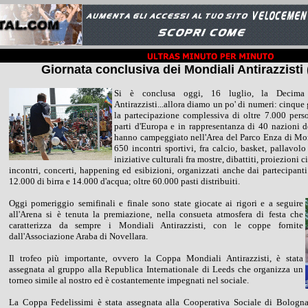
Giornata conclusiva dei Mondiali Antirazzisti 
Si è conclusa oggi, 16 luglio, la Decima
Antirazzisti...allora diamo un po' di numeri: cinque g
la partecipazione complessiva di oltre 7.000 perso
parti d'Europa e in rappresentanza di 40 nazioni 
hanno campeggiato nell'Area del Parco Enza di Mon
650 incontri sportivi, fra calcio, basket, pallavolo
iniziative culturali fra mostre, dibattiti, proiezioni
incontri, concerti, happening ed esibizioni, organizzati anche dai partecipanti.
12.000 di birra e 14.000 d'acqua; oltre 60.000 pasti distribuiti.
Oggi pomeriggio semifinali e finale sono state giocate ai rigori e a seguire
all'Arena si è tenuta la premiazione, nella consueta atmosfera di festa che
caratterizza da sempre i Mondiali Antirazzisti, con le coppe fornite
dall'Associazione Araba di Novellara.
Il trofeo più importante, ovvero la Coppa Mondiali Antirazzisti, è stata
assegnata al gruppo alla Republica Internationale di Leeds che organizza un
torneo simile al nostro ed è costantemente impegnati nel sociale.
La Coppa Fedelissimi è stata assegnata alla Cooperativa Sociale di Bologna 