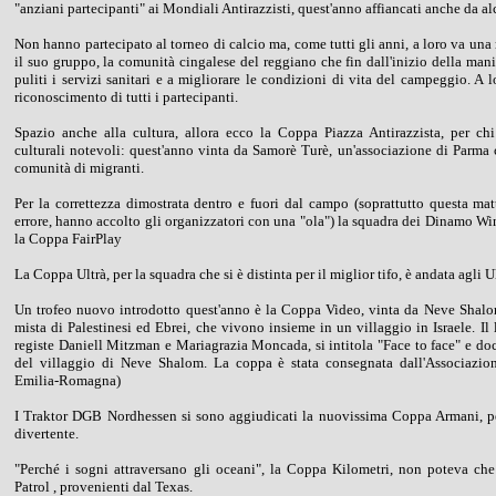
"anziani partecipanti" ai Mondiali Antirazzisti, quest'anno affiancati anche da a
Non hanno partecipato al torneo di calcio ma, come tutti gli anni, a loro va una
il suo gruppo, la comunità cingalese del reggiano che fin dall'inizio della mani
puliti i servizi sanitari e a migliorare le condizioni di vita del campeggio. A 
riconoscimento di tutti i partecipanti.
Spazio anche alla cultura, allora ecco la Coppa Piazza Antirazzista, per chi
culturali notevoli: quest'anno vinta da Samorè Turè, un'associazione di Parma 
comunità di migranti.
Per la correttezza dimostrata dentro e fuori dal campo (soprattutto questa mat
errore, hanno accolto gli organizzatori con una "ola") la squadra dei Dinamo Win
la Coppa FairPlay
La Coppa Ultrà, per la squadra che si è distinta per il miglior tifo, è andata agli 
Un trofeo nuovo introdotto quest'anno è la Coppa Video, vinta da Neve Shal
mista di Palestinesi ed Ebrei, che vivono insieme in un villaggio in Israele. Il 
registe Daniell Mitzman e Mariagrazia Moncada, si intitola "Face to face" e do
del villaggio di Neve Shalom. La coppa è stata consegnata dall'Associazio
Emilia-Romagna)
I Traktor DGB Nordhessen si sono aggiudicati la nuovissima Coppa Armani, per
divertente.
"Perché i sogni attraversano gli oceani", la Coppa Kilometri, non poteva che
Patrol , provenienti dal Texas.