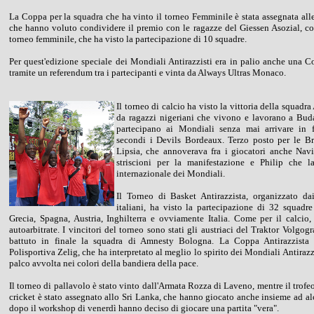
La Coppa per la squadra che ha vinto il torneo Femminile è stata assegnata all
che hanno voluto condividere il premio con le ragazze del Giessen Asozial, co
torneo femminile, che ha visto la partecipazione di 10 squadre.
Per quest'edizione speciale dei Mondiali Antirazzisti era in palio anche una 
tramite un referendum tra i partecipanti e vinta da Always Ultras Monaco.
Il torneo di calcio ha visto la vittoria della squadr
da ragazzi nigeriani che vivono e lavorano a Bud
partecipano ai Mondiali senza mai arrivare in fi
secondi i Devils Bordeaux. Terzo posto per le Br
Lipsia, che annoverava fra i giocatori anche Nav
striscioni per la manifestazione e Philip che la
internazionale dei Mondiali.
Il Torneo di Basket Antirazzista, organizzato da
italiani, ha visto la partecipazione di 32 squadr
Grecia, Spagna, Austria, Inghilterra e ovviamente Italia. Come per il calcio, 
autoarbitrate. I vincitori del torneo sono stati gli austriaci del Traktor Volgo
battuto in finale la squadra di Amnesty Bologna. La Coppa Antirazzista 
Polisportiva Zelig, che ha interpretato al meglio lo spirito dei Mondiali Antirazzis
palco avvolta nei colori della bandiera della pace.
Il torneo di pallavolo è stato vinto dall'Armata Rozza di Laveno, mentre il trofeo
cricket è stato assegnato allo Sri Lanka, che hanno giocato anche insieme ad alc
dopo il workshop di venerdì hanno deciso di giocare una partita "vera".