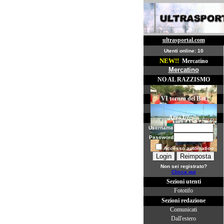
ultrasportal.com
Utenti online: 10
NEW!!
Mercatino
Mercatino
NO AL RAZZISMO
VI torneo del Bae
Area Utenti
Username
Password
Accesso automatico
Non sei registrato?
Clicca qui
Sezioni utenti
Fototifo
Sezioni redazione
Comunicati
Dall'estero