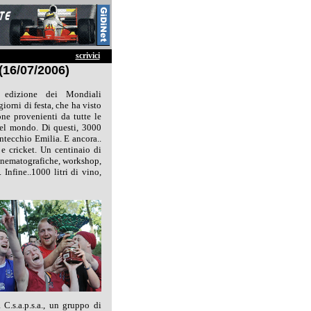
scrivici
(16/07/2006)
 edizione dei Mondiali
iorni di festa, che ha visto
ne provenienti da tutte le
del mondo. Di questi, 3000
tecchio Emilia. E ancora..
 e cricket. Un centinaio di
 cinematografiche, workshop,
 Infine..1000 litri di vino,
C.s.a.p.s.a., un gruppo di