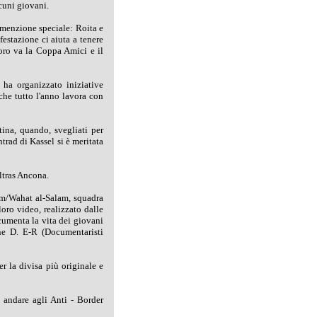
lcuni giovani.
 menzione speciale: Roita e
festazione ci aiuta a tenere
loro va la Coppa Amici e il
 ha organizzato iniziative
che tutto l'anno lavora con
tina, quando, svegliati per
trad di Kassel si è meritata
Ultras Ancona.
om/Wahat al-Salam, squadra
loro video, realizzato dalle
cumenta la vita dei giovani
ne D. E-R (Documentaristi
 la divisa più originale e
 andare agli Anti - Border