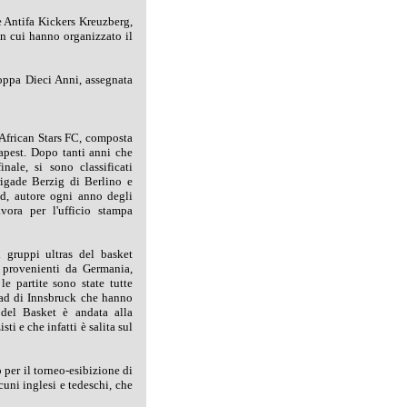
e Antifa Kickers Kreuzberg,
n cui hanno organizzato il
Coppa Dieci Anni, assegnata
a African Stars FC, composta
apest. Dopo tanti anni che
nale, si sono classificati
igade Berzig di Berlino e
id, autore ogni anno degli
vora per l'ufficio stampa
i gruppi ultras del basket
e provenienti da Germania,
le partite sono state tutte
grad di Innsbruck che hanno
del Basket è andata alla
ti e che infatti è salita sul
 per il torneo-esibizione di
uni inglesi e tedeschi, che