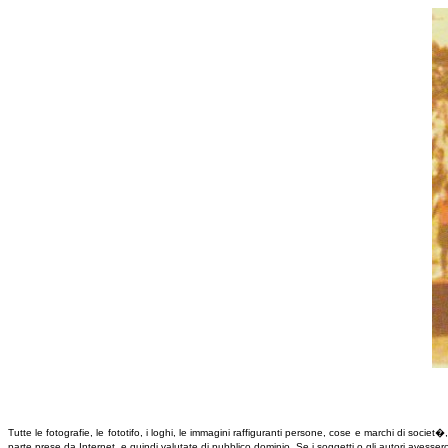
Tutte le fotografie, le fototifo, i loghi, le immagini raffiguranti persone, cose e marchi di societ
parte prese da Internet, e quindi valutate di pubblico dominio. Se i soggetti o gli autori avess