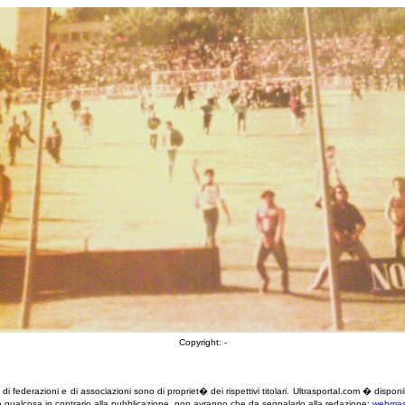
Copyright: -
�, di federazioni e di associazioni sono di propriet� dei rispettivi titolari. Ultrasportal.com � dispo
ero qualcosa in contrario alla pubblicazione, non avranno che da segnalarlo alla redazione:
webmast