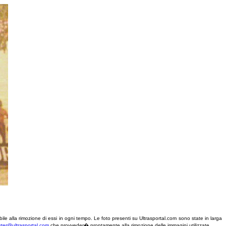
nibile alla rimozione di essi in ogni tempo. Le foto presenti su Ultrasportal.com sono state in larga
er@ultrasportal.com
che provveder� prontamente alla rimozione delle immagini utilizzate.